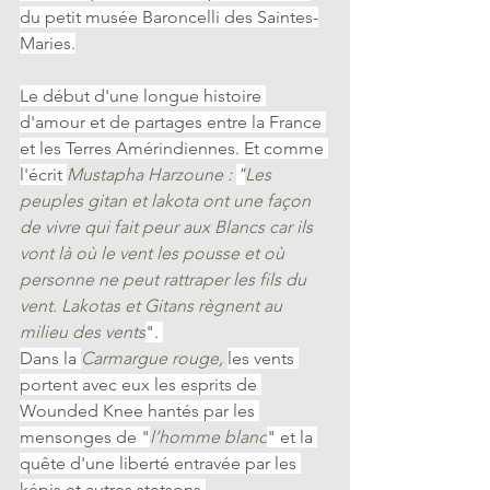
du petit musée Baroncelli des Saintes-
Maries.
Le début d'une longue histoire 
d'amour et de partages entre la France 
et les Terres Amérindiennes. Et comme 
l'écrit 
Mustapha Harzoune : 
"
Les 
peuples gitan et lakota ont une façon 
de vivre qui fait peur aux Blancs car ils 
vont là où le vent les pousse et où 
personne ne peut rattraper les fils du 
vent. Lakotas et Gitans règnent au 
milieu des vents
". 
Dans la 
Carmargue rouge, 
les vents 
portent avec eux les esprits de 
Wounded Knee hantés par les 
mensonges de "
l’homme blanc
" et la 
quête d'une liberté entravée par les 
képis et autres stetsons.