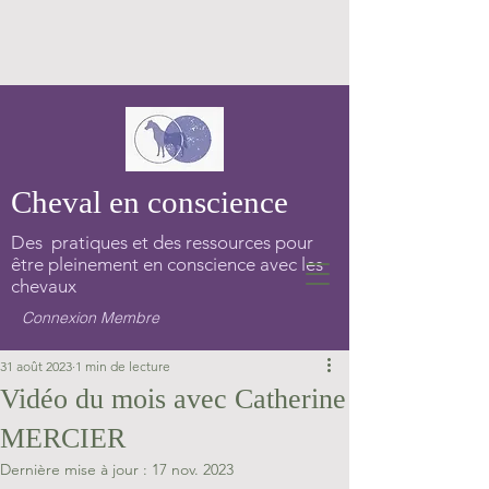
Cheval en conscience
Des pratiques et des ressources pour
être pleinement en conscience avec les
chevaux
Connexion Membre
31 août 2023
1 min de lecture
Vidéo du mois avec Catherine
MERCIER
Dernière mise à jour :
17 nov. 2023