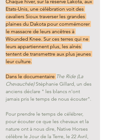
Chaque hiver, sur la réserve Lakota, aux 
Etats-Unis, une célébration voit des 
cavaliers Sioux traverser les grandes 
plaines du Dakota pour commémorer 
le massacre de leurs ancêtres à 
Wounded Knee. Sur ces terres qui ne 
leurs appartiennent plus, les aînés 
tentent de transmettre aux plus jeunes 
leur culture.
Dans le documentaire 
The Ride (La 
Chevauchée)
 Stéphanie Gillard, un des 
anciens déclare " les blancs n'ont 
jamais pris le temps de nous écouter". 
Pour prendre le temps de célébrer, 
pour écouter ce que les chevaux et la 
nature ont à nous dire, Native Horses 
célèbre le Jour de la Terre, le 22 Avril, 