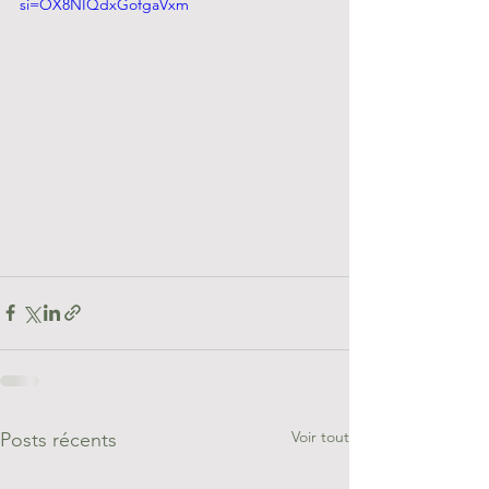
si=OX8NIQdxGofgaVxm
Voir tout
Posts récents