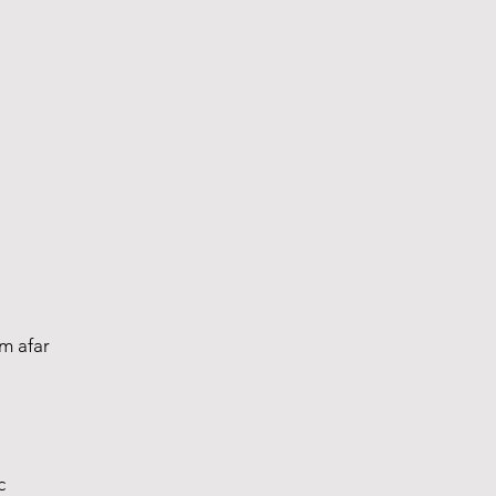
om afar
c