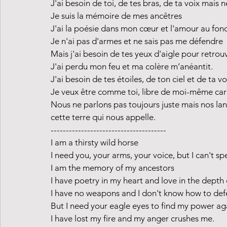
J'ai besoin de toi, de tes bras, de ta voix mais n
Je suis la mémoire de mes ancêtres
J'ai la poésie dans mon cœur et l'amour au fo
Je n'ai pas d'armes et ne sais pas me défendre
Mais j'ai besoin de tes yeux d'aigle pour retro
J'ai perdu mon feu et ma colère m’anéantit.
J'ai besoin de tes étoiles, de ton ciel et de ta vo
Je veux être comme toi, libre de moi-même car 
Nous ne parlons pas toujours juste mais nos la
cette terre qui nous appelle.
--------------------------------------
I am a thirsty wild horse  
I need you, your arms, your voice, but I can't s
I am the memory of my ancestors
I have poetry in my heart and love in the depth 
I have no weapons and I don't know how to def
But I need your eagle eyes to find my power ag
I have lost my fire and my anger crushes me.