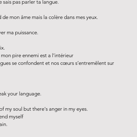
e sais pas parler ta langue.
nd de mon âme mais la colère dans mes yeux.
uver ma puissance.
ix.
mon pire ennemi est a l’intérieur
ngues se confondent et nos cœurs s’entremêlent sur 
peak your language.
of my soul but there's anger in my eyes.
end myself
ain.