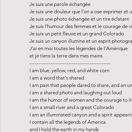
Je suis une parole échangée
Je suis une douleur que l'on a ose exprimer et u
Je suis une photo échangée et un rire éclatant
Je suis l'humour des femmes et le courage de v
Je suis un petit fleuve et un grand Colorado
Je suis un canyon illumine et un esprit photogr
J'ai en moi toutes les légendes de l’Amérique
et je tiens la terre dans mes mains
----------------------------------------------
I am blue, yellow, red, and white corn
I am a word that's shared
I am pain that people dared to share, and an 
I am a shared photo and laughing out loud
I am the humor of women and the courage to li
I am a small river and a great Colorado
I am an illuminated canyon and a spirit appear
I contain all the legends of America
and I hold the earth in my hands