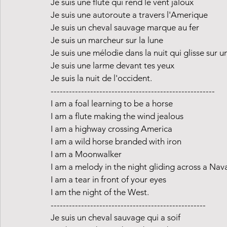
Je suis une flûte qui rend le vent jaloux
Je suis une autoroute a travers l'Amerique
Je suis un cheval sauvage marque au fer
Je suis un marcheur sur la lune
Je suis une mélodie dans la nuit qui glisse sur
Je suis une larme devant tes yeux
Je suis la nuit de l'occident.
------------------------------------------------------
I am a foal learning to be a horse
I am a flute making the wind jealous
I am a highway crossing America
I am a wild horse branded with iron
I am a Moonwalker 
I am a melody in the night gliding across a Na
I am a tear in front of your eyes
I am the night of the West.
---------------------------------------------------
Je suis un cheval sauvage qui a soif