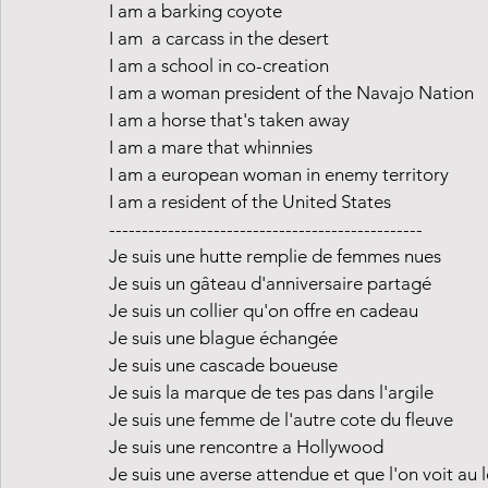
I am a barking coyote 
I am  a carcass in the desert
I am a school in co-creation
I am a woman president of the Navajo Nation
I am a horse that's taken away
I am a mare that whinnies
I am a european woman in enemy territory
I am a resident of the United States
------------------------------------------------
Je suis une hutte remplie de femmes nues
Je suis un gâteau d'anniversaire partagé
Je suis un collier qu'on offre en cadeau
Je suis une blague échangée
Je suis une cascade boueuse
Je suis la marque de tes pas dans l'argile
Je suis une femme de l'autre cote du fleuve
Je suis une rencontre a Hollywood
Je suis une averse attendue et que l'on voit au l