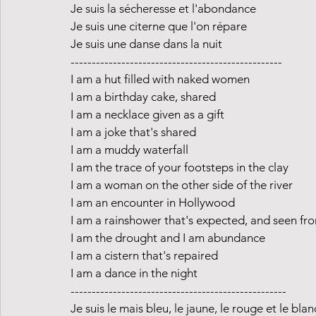
Je suis la sécheresse et l'abondance
Je suis une citerne que l'on répare
Je suis une danse dans la nuit
--------------------------------------------------
I am a hut filled with naked women
I am a birthday cake, shared
I am a necklace given as a gift
I am a joke that's shared
I am a muddy waterfall
I am the trace of your footsteps in the clay
I am a woman on the other side of the river
I am an encounter in Hollywood
I am a rainshower that's expected, and seen fr
I am the drought and I am abundance
I am a cistern that's repaired
I am a dance in the night
---------------------------------------------------
Je suis le mais bleu, le jaune, le rouge et le blan