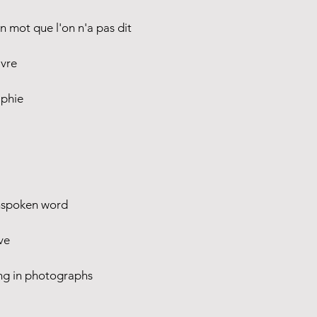
n mot que l'on n'a pas dit
ivre
aphie
unspoken word
ve
ing in photographs