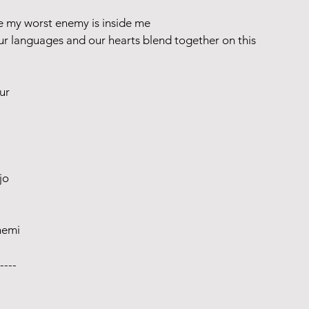
se my worst enemy is inside me
ur languages and our hearts blend together on this 
ur
jo
nemi
----