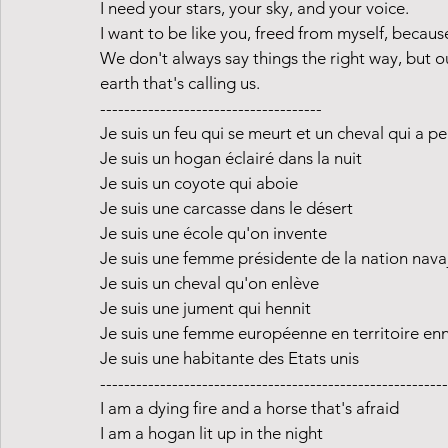
I need your stars, your sky, and your voice.
I want to be like you, freed from myself, becau
We don't always say things the right way, but o
earth that's calling us.
-------------------------------------
Je suis un feu qui se meurt et un cheval qui a pe
Je suis un hogan éclairé dans la nuit
Je suis un coyote qui aboie
Je suis une carcasse dans le désert
Je suis une école qu'on invente
Je suis une femme présidente de la nation nava
Je suis un cheval qu'on enlève
Je suis une jument qui hennit
Je suis une femme européenne en territoire en
Je suis une habitante des Etats unis
----------------------------------------------------------
I am a dying fire and a horse that's afraid
I am a hogan lit up in the night