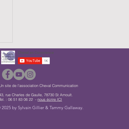
n
Un site de l'association Cheval Communication
-
43, rue Charles de Gaulle, 78730 St Arnoult.
Tel. : 06 51 83 06 22 -
nous écrire ICI
 2025 by Sylvain Gillier & Tammy Gallaway.