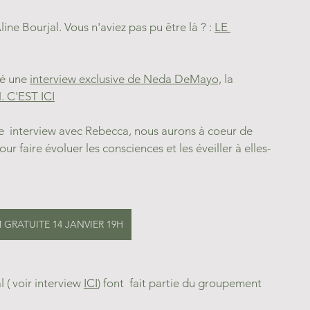
ine Bourjal. Vous n'aviez pas pu être là ? : 
LE 
é une 
interview exclusive de Neda DeMayo,
 la 
C'EST ICI
  interview avec Rebecca, nous aurons à coeur de 
 faire évoluer les consciences et les éveiller à elles-
GRATUITE 14 JANVIER 19H
l ( voir interview 
ICI
) font  fait partie du groupement