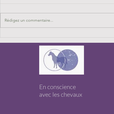
Rédigez un commentaire...
Le sommet en ligne chevaux
Chevaux Guér
médiateurs chevaux guérisseurs
Médiateurs éd
2025, c'est dans 15 jours, et c'est
dans un mois
gratuit!
En conscience
avec les chevaux