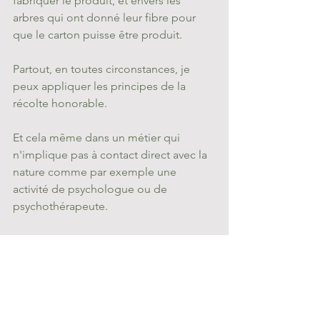
fabriquer le produit, et envers les 
arbres qui ont donné leur fibre pour 
que le carton puisse être produit. 
Partout, en toutes circonstances, je 
peux appliquer les principes de la 
récolte honorable. 
Et cela même dans un métier qui 
n'implique pas à contact direct avec la 
nature comme par exemple une 
activité de psychologue ou de 
psychothérapeute. 
Avec le groupe Reset nous pensons 
que comprendre la récolte honorable, 
et connaître ses règles de base, c'est 
déjà un premier pas très important 
pour revenir à un cycle vertueux de 