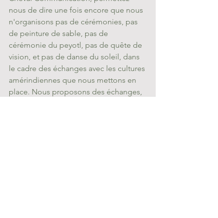
nous de dire une fois encore que nous 
n'organisons pas de cérémonies, pas 
de peinture de sable, pas de 
cérémonie du peyotl, pas de quête de 
vision, et pas de danse du soleil, dans 
le cadre des échanges avec les cultures 
amérindiennes que nous mettons en 
place. Nous proposons des échanges, 
des explications, la participation à des 
Powow ( ce ne sont pas des 
cérémonies), à des soirées 
traditionnelles et des danses sociales. 
Consultez 
ce post
 pour les indications 
pratiques et 
comment se comporter 
lors de divers évènements
 dans une 
réserve. 
conseil de voyage
guide de voyage