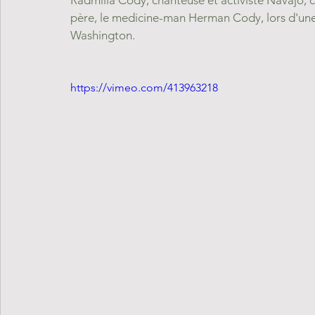
Radmilla Cody, chanteuse et activiste Navajo, c
père, le medicine-man Herman Cody, lors d'une
Washington.
https://vimeo.com/413963218