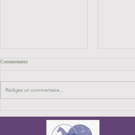
Commentaires
Rédigez un commentaire...
Immersions et voyages en terre
Groupe ReSE
sacrée : réunions de préparation
Septembre 2
et infos