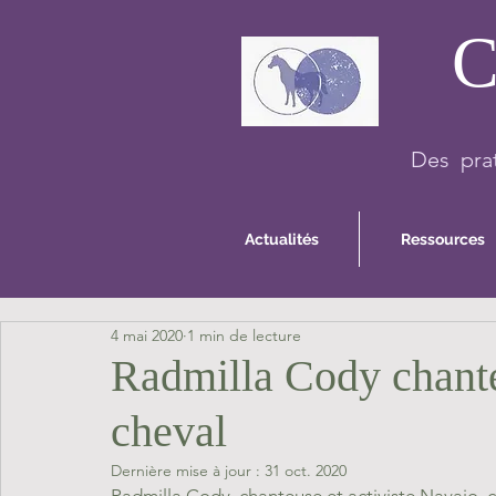
C
Des prat
Actualités
Ressources
4 mai 2020
1 min de lecture
Radmilla Cody chante
cheval
Dernière mise à jour :
31 oct. 2020