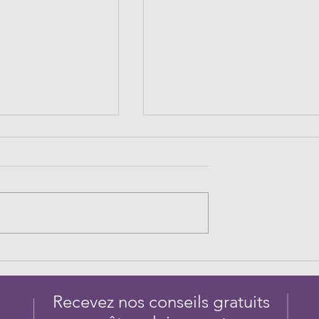
T : réunion
Groupe ReSET et sciences
023
traditionnelles : réunions 4e
trimestre 2023
Recevez nos conseils gratuits