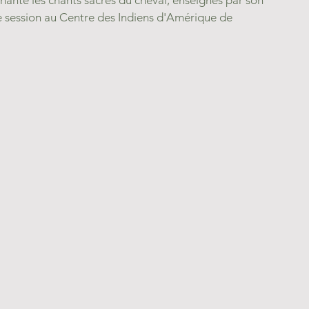
hante les chants sacrés du cheval, enseignés par son 
 session au Centre des Indiens d'Amérique de 