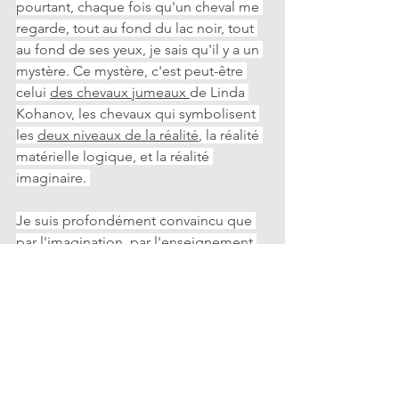
pourtant, chaque fois qu'un cheval me 
regarde, tout au fond du lac noir, tout 
au fond de ses yeux, je sais qu'il y a un 
mystère. Ce mystère, c'est peut-être 
celui 
des chevaux jumeaux 
de Linda 
Kohanov, les chevaux qui symbolisent 
les 
deux niveaux de la réalité
, la réalité 
matérielle logique, et la réalité 
imaginaire. 
Je suis profondément convaincu que 
par l'imagination, par 
l'enseignement 
des chevaux
, nous pouvons tous 
bénéficier du pouvoir guérisseur des 
chevaux. 
C'est ce que je vous souhaite pour le 
début de cette nouvelle année
 !