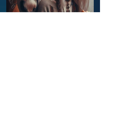
Méditations et
équitations
A cheval...
entre les
mondes