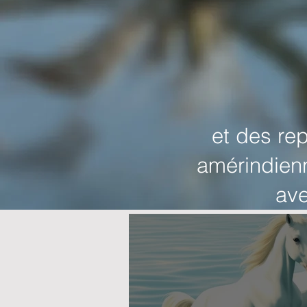
et des re
amérindienn
ave