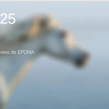
25
urnées de EPONA