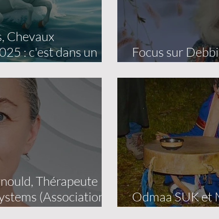
s, Chevaux
025 : c'est dans un
Focus sur Debb
Virginia, USA)
rnould, Thérapeute
Systems (Association
Odmaa SUK et Ma
dans le chaman