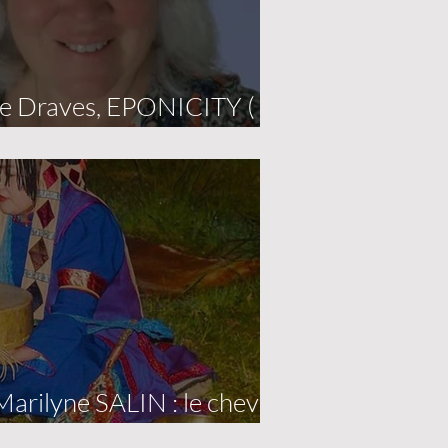
ie Draves, EPONICITY (
rilyne SALIN : le cheval
isme mongol.