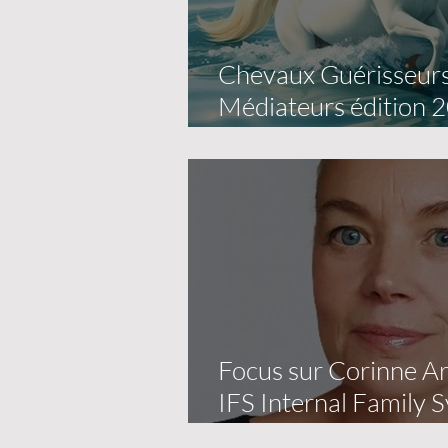
Chevaux Guérisseur
Médiateurs édition 2
mois
Focus sur Corinne A
IFS Internal Family 
IFS France)