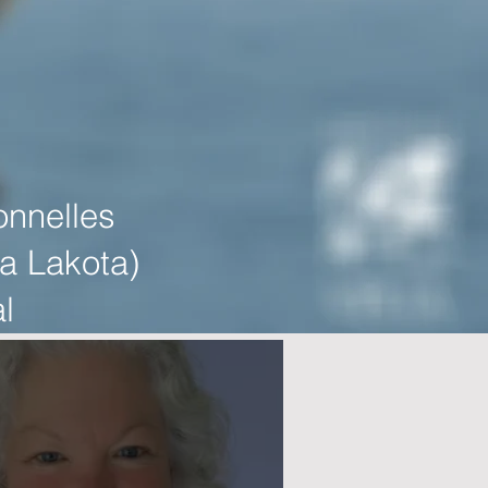
onnelles
a Lakota)
l