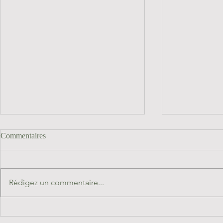
Commentaires
Rédigez un commentaire...
Le sommet en ligne chevaux
Chevaux Guér
médiateurs chevaux guérisseurs
Médiateurs éd