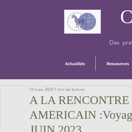
C
Des prat
Actualités
Ressources
23 mars 2023
1 min de lecture
A LA RENCONTRE 
AMERICAIN :Voyage 1
JUIN 2023