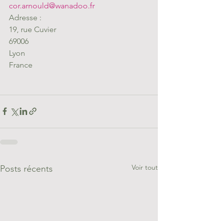
cor.arnould@wanadoo.fr
Adresse :
19, rue Cuvier
69006
Lyon
France
Voir tout
Posts récents