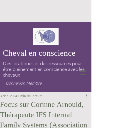
Cheval en conscience
Des pratiques et des ressources pour
être pleinement en conscience avec les
chevaux
Connexion Membre
3 déc. 2024
1 min de lecture
Focus sur Corinne Arnould,
Thérapeute IFS Internal
Family Systems (Association