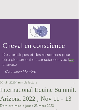
Cheval en conscience
Des pratiques et des ressources pour
être pleinement en conscience avec les
chevaux
Connexion Membre
30 juin 2022
1 min de lecture
International Equine Summit,
Arizona 2022 , Nov 11 - 13
Dernière mise à jour :
23 mars 2023