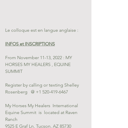
Le colloque est en langue anglaise : 
INFOS et INSCRIPTIONS
From November 11-13, 2022 : MY 
HORSES MY HEALERS , EQUINE 
SUMMIT
Register by calling or texting Shelley 
Rosenberg   @ +1 520-419-6467
My Horses My Healers  International 
Equine Summit  is  located at Raven  
Ranch 
9525 E Graf Ln, Tucson, AZ 85730     