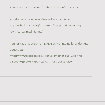
Avec nos remerciements à Rebecca Fortuné JEANSON
Extraits de l'article de Jérôme William Bationo sur 
https://abb-burkina.org/2017/03/04/lepopee-de-yennenga-
revisitee-par-madi-derme/
Pour en savoir plus sur le FIDAE (Festival International des Arts 
Equestres):
https://www.facebook.com/Festival-International-Des-Arts-
%C3%89questres-fida%C3%A9-1683579981859379/