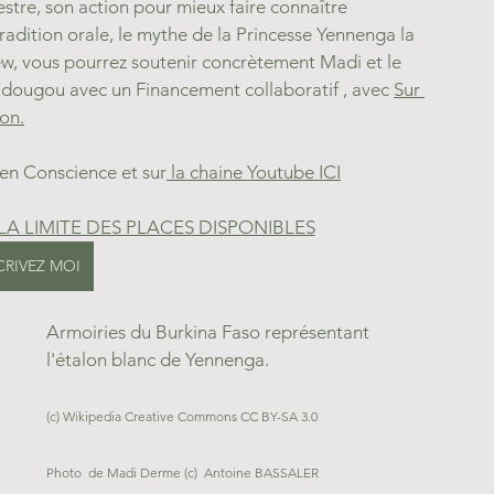
stre, son action pour mieux faire connaître 
tradition orale, le mythe de la Princesse Yennenga la 
iew, vous pourrez soutenir concrètement Madi et le 
ougou avec un Financement collaboratif , avec 
Sur 
on.
l en Conscience et sur
 la chaine Youtube ICI
LA LIMITE DES PLACES DISPONIBLES
CRIVEZ MOI
Armoiries du Burkina Faso représentant 
l'étalon blanc de Yennenga. 
(c) Wikipedia Creative Commons CC BY-SA 3.0
Photo  de Madi Derme (c)  Antoine BASSALER