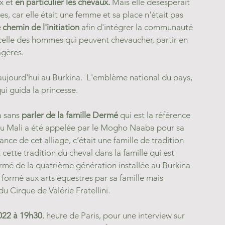
x et 
en particulier les chevaux.
 Mais elle désespérait 
 car elle était une femme et sa place n'était pas 
e chemin de l'initiation
 afin d'intégrer la communauté 
 celle des hommes qui peuvent chevaucher, partir en 
agères.
aujourd'hui au Burkina.  L'emblème national du pays, 
qui guida la princesse.
a sans
 parler de la famille Dermé 
qui est la référence 
e du Mali a été appelée par le Mogho Naaba pour sa 
ce de cet alliage, c’était une famille de tradition 
cette tradition du cheval dans la famille qui est 
mé de la quatrième génération installée au Burkina 
té formé aux arts équestres par sa famille mais 
u Cirque de Valérie Fratellini.
022 à 19h30
, heure de Paris, pour une interview sur 