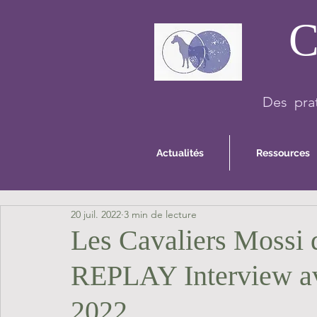
C
Des prat
Actualités
Ressources
20 juil. 2022
3 min de lecture
Les Cavaliers Mossi 
REPLAY Interview a
2022