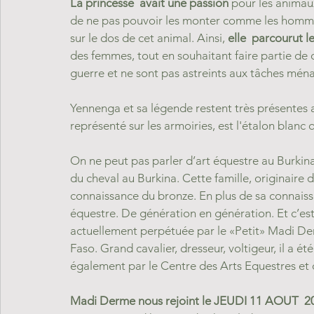
La princesse  avait une passion
 pour les animau
de ne pas pouvoir les monter comme les hommes,
sur le dos de cet animal. Ainsi, 
elle  parcourut l
des femmes, tout en souhaitant faire partie de
guerre et ne sont pas astreints aux tâches mén
Yennenga et sa légende restent très présentes 
représenté sur les armoiries, est l'étalon blanc 
On ne peut pas parler d’art équestre au Burkin
du cheval au Burkina. Cette famille, originair
connaissance du bronze. En plus de sa connaissan
équestre. De génération en génération. Et c’est 
actuellement perpétuée par le «Petit» Madi Der
Faso. Grand cavalier, dresseur, voltigeur, il a é
également par le Centre des Arts Equestres et d
Madi Derme nous rejoint le JEUDI 11 AOUT  2