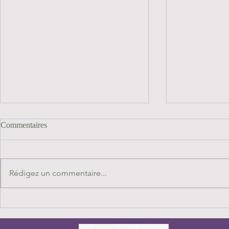
Commentaires
Rédigez un commentaire...
Le sommet en ligne chevaux
Événement ex
médiateurs chevaux guérisseurs
Naranbadrakh
2025, c'est dans 15 jours, et c'est
France présen