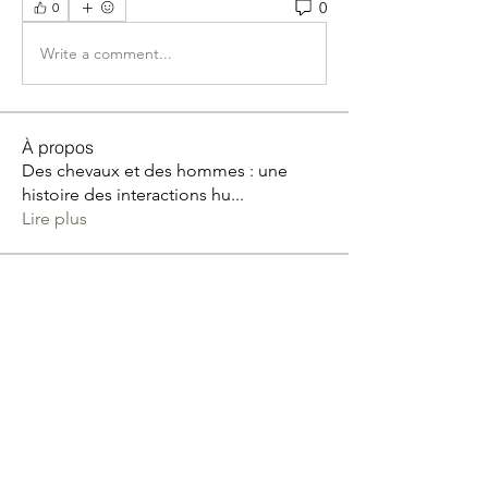
0
0
Write a comment...
À propos
Des chevaux et des hommes : une
histoire des interactions hu
...
Lire plus
membres
Catherine MARGOT
S'abonner
Catherine MARGOT
Tribu Zen avec Patricia Mignone
S'abonner
Poussier Anne Sophie
S'abonner
Val Meyer
S'abonner
Val Meyer
Barbara Edelmann
S'abonner