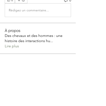
0
0
Rédigez un commentaire...
À propos
Des chevaux et des hommes : une
histoire des interactions hu
...
Lire plus
membres
Catherine MARGOT
S'abonner
Catherine MARGOT
Tribu Zen avec Patricia Mignone
S'abonner
Poussier Anne Sophie
S'abonner
Val Meyer
S'abonner
Val Meyer
Barbara Edelmann
S'abonner