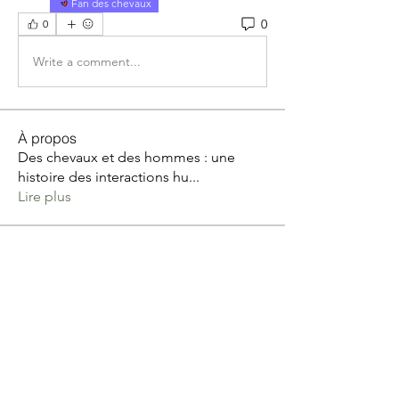
Fan des chevaux
0
0
Write a comment...
À propos
Des chevaux et des hommes : une
histoire des interactions hu
...
Lire plus
membres
Catherine MARGOT
S'abonner
Catherine MARGOT
Tribu Zen avec Patricia Mignone
S'abonner
Poussier Anne Sophie
S'abonner
Val Meyer
S'abonner
Val Meyer