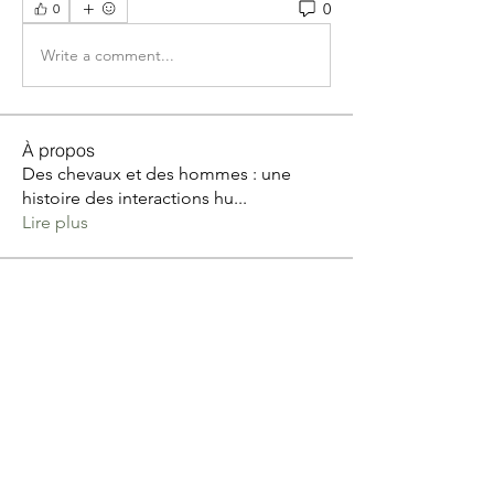
0
0
Write a comment...
À propos
Des chevaux et des hommes : une
histoire des interactions hu
...
Lire plus
membres
Catherine MARGOT
S'abonner
Catherine MARGOT
Tribu Zen avec Patricia Mignone
S'abonner
Poussier Anne Sophie
S'abonner
Val Meyer
S'abonner
Val Meyer
Barbara Edelmann
S'abonner