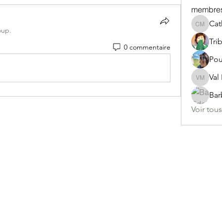
membre
Ca
Cather
oup.
0 commentaire
Pou
Val
Val Mey
Bar
Voir tou