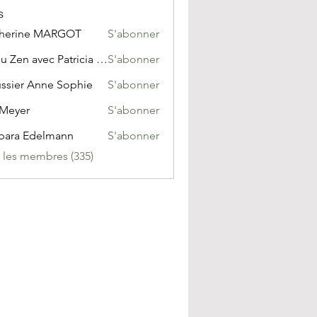
s
therine MARGOT
S'abonner
ine MARGOT
Tribu Zen avec Patricia Mignone
S'abonner
ssier Anne Sophie
S'abonner
 Meyer
S'abonner
er
bara Edelmann
S'abonner
s les membres (335)