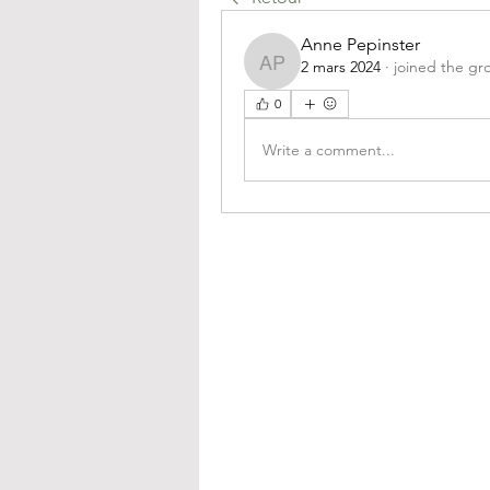
Anne Pepinster
2 mars 2024
·
joined the gr
Anne Pepinster
0
Write a comment...