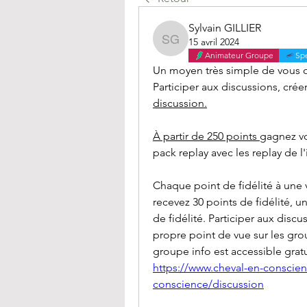
Sylvain GILLIER
15 avril 2024
Sylvain GILLIER
Animateur Groupe
Sp
Un moyen très simple de vous of
discussion.
À partir de 250 points 
gagnez vot
pack replay avec les replay de l
Chaque point de fidélité à une 
recevez 30 points de fidélité, u
de fidélité. Participer aux disc
propre point de vue sur les grou
groupe info est accessible grat
https://www.cheval-en-consci
conscience/discussion