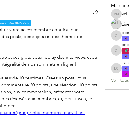
Membre
Val
Val Mey
eaker WEBINAIRES
Lis
frir votre accès membre contributeurs : 
oce
Participer aux discussions, créer des posts, des sujets ou des thèmes de 
ocechar
cec
cecilefo
re accès gratuit aux replay des interviews et au  
Lea
'intégralité de nos sommets en ligne ! 
Lea Cha
valeur de 10 centimes. Créez un post, vous 
Voir tou
n commentaire 20 points, une réaction, 10 points 
ussions, aux commentaires, présenter votre 
pes réservés aux membres, et, petit tuyau, le 
uitement ! 
ence.com/group/infos-membres-cheval-en-