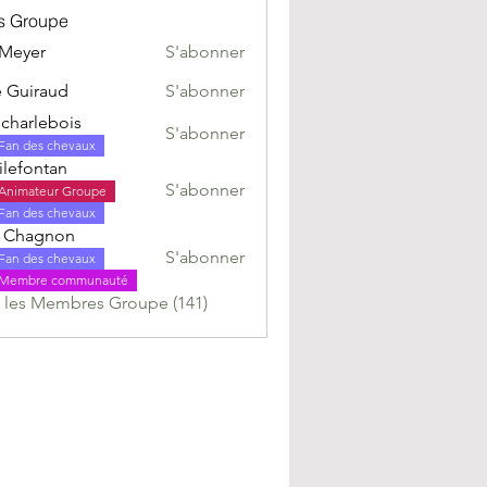
s Groupe
 Meyer
S'abonner
er
e Guiraud
S'abonner
charlebois
S'abonner
lebois
Fan des chevaux
ilefontan
S'abonner
Animateur Groupe
ntan
Fan des chevaux
 Chagnon
S'abonner
Fan des chevaux
gnon
Membre communauté
s les Membres Groupe (141)