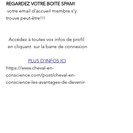
REGARDEZ VOTRE BOITE SPAM!
votre email d'accueil membre s'y 
trouve peut-être!!!
Accédez à toutes vos infos de profil  
en cliquant  sur la barre de connexion
PLUS D'INFOS ICI
https://www.cheval-en-
conscience.com/post/cheval-en-
conscience-les-avantages-de-devenir-
gratuitement-membre-de-la-
communaut%C3%A9
0
0
Write a comment...