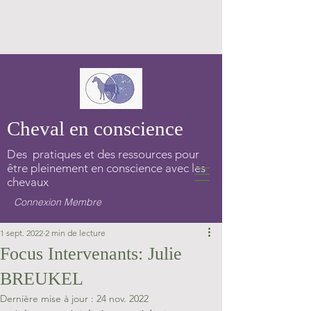
Cheval en conscience
Des pratiques et des ressources pour
être pleinement en conscience avec les
chevaux
Connexion Membre
1 sept. 2022
2 min de lecture
Focus Intervenants: Julie
BREUKEL
Dernière mise à jour :
24 nov. 2022