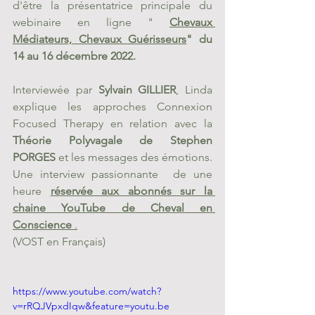
d'être la présentatrice principale du 
webinaire en ligne "
Chevaux 
Médiateurs, Chevaux Guérisseurs
" du 
14 au 16 décembre 2022.
Interviewée par 
Sylvain GILLIER
, Linda 
explique les approches Connexion 
Focused Therapy en relation avec la 
Théorie Polyvagale de Stephen 
PORGES
 et les messages des émotions. 
Une interview passionnante  de une 
heure 
réservée aux abonnés sur la 
chaine YouTube de Cheval en 
Conscience
 .
(VOST en Français)
https://www.youtube.com/watch?
v=rRQJVpxdIqw&feature=youtu.be