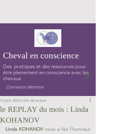
Cheval en conscience
Des pratiques et des ressources pour
être pleinement en conscience avec les
chevaux
Connexion Membre
15 janv. 2023
2 min de lecture
le REPLAY du mois : Linda
KOHANOV
Linda KOHANOV 
nous a fait l'honneur 