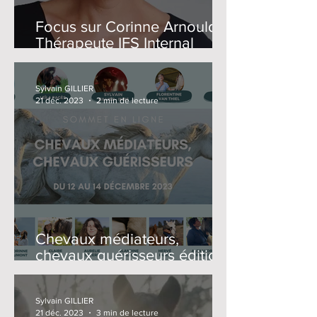
Focus sur Corinne Arnould,
Thérapeute IFS Internal
Family Systems (Association
IFS France)
Sylvain GILLIER
21 déc. 2023
2 min de lecture
Chevaux médiateurs,
chevaux guérisseurs édition
2023 : merci à nos 1400
inscrits!
Sylvain GILLIER
21 déc. 2023
3 min de lecture